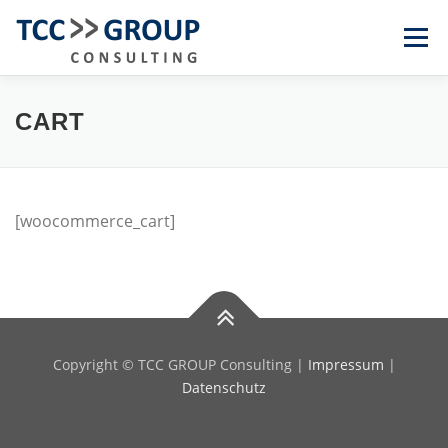
Zum
Menü
Inhalt
springen
KOMPETENZEN
BRANCHEN
TEAM
CART
ÜBER TCC
KONTAKT
EN
DE
[woocommerce_cart]
Copyright © TCC GROUP Consulting |
Impressum
|
Datenschutz