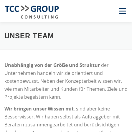
Zum
Menü
Inhalt
springen
KOMPETENZEN
BRANCHEN
TEAM
UNSER TEAM
ÜBER TCC
KONTAKT
EN
DE
Unabhängig von der Größe und Struktur
der
Unternehmen handeln wir zielorientiert und
kostenbewusst. Neben der Konzeptarbeit wissen wir,
wie man Mitarbeiter und Kunden für Themen, Ziele und
Projekte begeistern kann.
Wir bringen unser Wissen mit
, sind aber keine
Besserwisser. Wir haben selbst als Auftraggeber mit
Beratern zusammengearbeitet und berücksichtigen