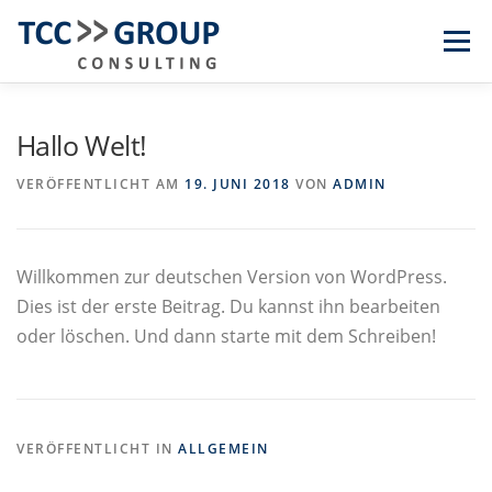
Zum
Menü
Inhalt
springen
KOMPETENZEN
BRANCHEN
TEAM
Hallo Welt!
VERÖFFENTLICHT AM
19. JUNI 2018
VON
ADMIN
ÜBER TCC
KONTAKT
EN
DE
Willkommen zur deutschen Version von WordPress.
Dies ist der erste Beitrag. Du kannst ihn bearbeiten
oder löschen. Und dann starte mit dem Schreiben!
VERÖFFENTLICHT IN
ALLGEMEIN