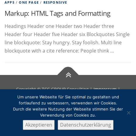
APPS
/
ONE PAGE
/
RESPONSIVE
Markup: HTML Tags and Formatting
Headings Header one Header two Header three
Header four Header five Header six Blockquotes Single
line blockquote: Stay hungry. Stay foolish. Multi line
blockquote with a cite reference: People think …
Copyright © TCC GROUP Consulting |
Impressum
|
Datenschutz
Um unsere Webseite für Sie optimal zu gestalten und
fortlaufend zu verbessern, verwenden wir Cookies.
Durch die weitere Nutzung der Webseite stimmen Sie der
Verwendung von Cookies zu.
Akzeptieren
Datenschutzerklärung